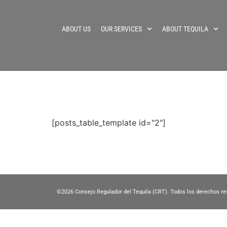
ABOUT US
OUR SERVICES
ABOUT TEQUILA
[posts_table_template id="2"]
©2026
Consejo Regulador del Tequila (CRT). Todos los derechos re