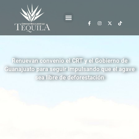
Renuevan convenio el CRT y el Gobierno de
Guanajuato para seguir impulsando que el agave
sea libre de deforestación