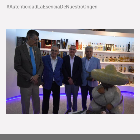
#AutenticidadLaEsenciaDeNuestroOrigen