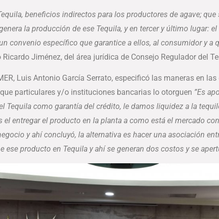
equila, beneficios indirectos para los productores de agave; que
genera la producción de ese Tequila, y en tercer y último lugar: e
n convenio específico que garantice a ellos, al consumidor y a q
Ricardo Jiménez, del área jurídica de Consejo Regulador del Te
MER, Luis Antonio García Serrato, especificó las maneras en las 
 que particulares y/o instituciones bancarias lo otorguen
”Es apo
 Tequila como garantía del crédito, le damos liquidez a la tequile
el entregar el producto en la planta a como está el mercado con ca
cio y ahí concluyó, la alternativa es hacer una asociación entre 
e ese producto en Tequila y ahí se generan dos costos y se apertu