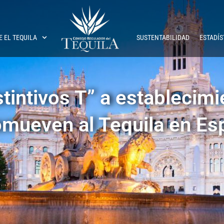
E EL TEQUILA
SUSTENTABILIDAD
ESTADÍS
stintivos T” a establecim
omueven al Tequila en Es