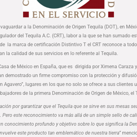
alvaguardar a la Denominación de Origen Tequila (DOT), en Méx
egulador del Tequila A.C. (CRT), labor a la que se han sumado es
s de la marca de certificación Distintivo T el CRT reconoce a to
 la calidad de sus servicios en lo referente al Tequila.
 Casa de México en España, que es dirigida por Ximena Caraza y
an demostrado un firme compromiso con la protección y difusión
n Agavero”, lugares en los que no solo se ofrece a sus clientes
ajadores de la primera Denominación de Origen de México, el T
cación por garantizar que el Tequila que se sirve en sus mesas se
a. Pero este reconocimiento va más
allá de un simple sello de cal
n conocimiento profundo y objetivo sobre lo que significa la D
e envuelve este producto tan emblemático de nuestra tierra”
mencio