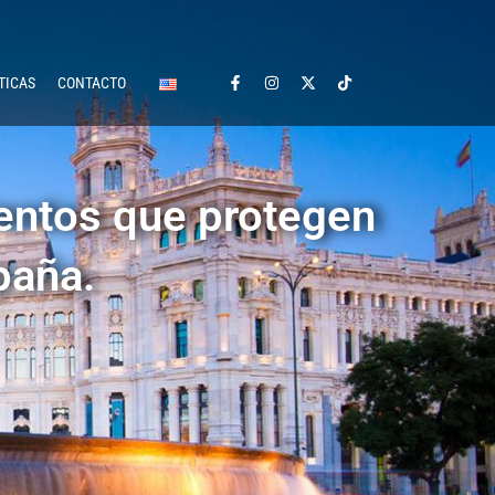
TICAS
CONTACTO
ientos que protegen
paña.